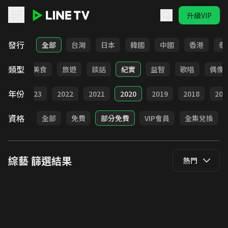
升級VIP
LINE TV - 綜藝
發行
全部
台灣
日本
韓國
中國
香港
泰
類型
選秀
美食
旅遊
談話
紀實
益智
歌唱
偶像
年份
024
2023
2022
2021
2020
2019
2018
201
資格
全部
免費
部分免費
VIP會員
全集兌換
綜藝
篩選結果
熱門