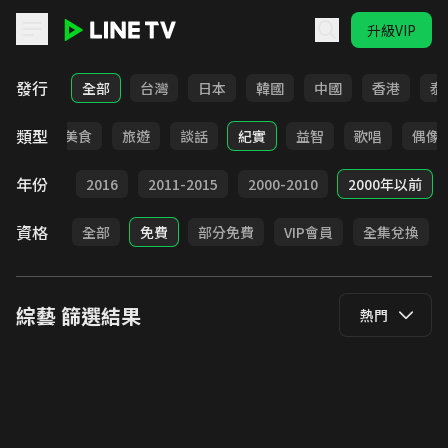
升級VIP
LINE TV - 綜藝
發行
全部
台灣
日本
韓國
中國
香港
泰
類型
選秀
美食
旅遊
談話
紀實
益智
歌唱
偶像
年份
2017
2016
2011-2015
2000-2010
2000年以前
資格
全部
免費
部分免費
VIP會員
全集兌換
綜藝
篩選結果
熱門