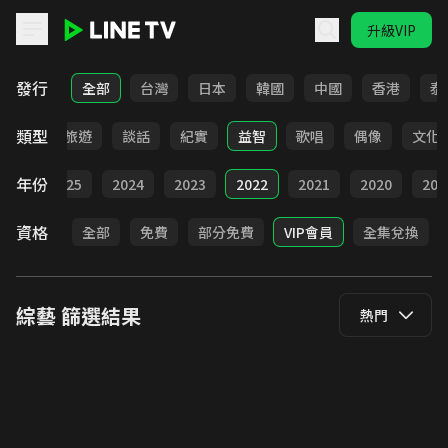
升級VIP
LINE TV - 綜藝
發行
全部
台灣
日本
韓國
中國
香港
泰
類型
美食
旅遊
談話
紀實
益智
歌唱
偶像
文化
年份
026
2025
2024
2023
2022
2021
2020
201
資格
全部
免費
部分免費
VIP會員
全集兌換
綜藝
篩選結果
熱門