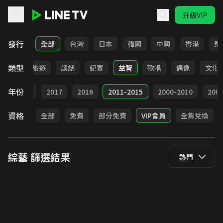
升級VIP
LINE TV - 綜藝
發行
全部
台灣
日本
韓國
中國
香港
泰
類型
美食
旅遊
談話
紀實
益智
歌唱
偶像
文化
年份
9
2018
2017
2016
2011-2015
2000-2010
20
資格
全部
免費
部分免費
VIP會員
全集兌換
綜藝
篩選結果
熱門