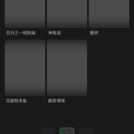
百分之一相對論
神鬼殺
骰界
百變智多星
飯罪現場