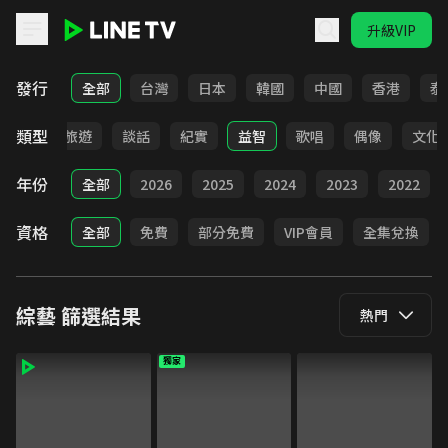
升級VIP
LINE TV - 綜藝
發行
全部
台灣
日本
韓國
中國
香港
泰
類型
美食
旅遊
談話
紀實
益智
歌唱
偶像
文化
年份
全部
2026
2025
2024
2023
2022
資格
全部
免費
部分免費
VIP會員
全集兌換
綜藝
篩選結果
熱門
獨家