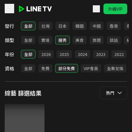
升級VIP
LINE TV - 綜藝
發行
全部
台灣
日本
韓國
中國
香港
泰
類型
全部
實境
選秀
美食
旅遊
談話
紀
年份
全部
2026
2025
2024
2023
2022
資格
全部
免費
部分免費
VIP會員
全集兌換
綜藝
篩選結果
熱門