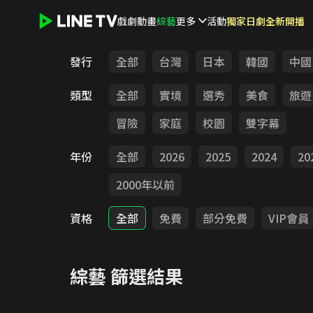
戲劇
動畫
綜藝
更多
活動
獨家日劇全新開播
LINE TV - 綜藝
發行
全部
台灣
日本
韓國
中國
類型
全部
實境
選秀
美食
旅遊
冒險
家庭
校園
雙字幕
年份
全部
2026
2025
2024
20
2000年以前
資格
全部
免費
部分免費
VIP會員
綜藝
篩選結果