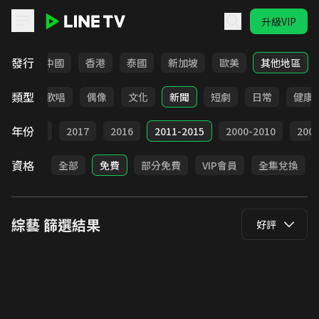
升級VIP
LINE TV - 綜藝
發行
韓國
中國
香港
泰國
新加坡
歐美
其他地區
類型
益智
歌唱
偶像
文化
新聞
短劇
日常
健康
年份
9
2018
2017
2016
2011-2015
2000-2010
20
資格
全部
免費
部分免費
VIP會員
全集兌換
綜藝
篩選結果
好評