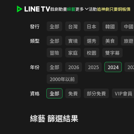
戲劇
動畫
綜藝
更多
活動
追神劇只要銅板價
LINE TV - 綜藝
發行
全部
台灣
日本
韓國
中國
類型
全部
實境
選秀
美食
旅遊
冒險
家庭
校園
雙字幕
年份
全部
2026
2025
2024
20
2000年以前
資格
全部
免費
部分免費
VIP會員
綜藝
篩選結果