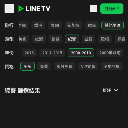
升級VIP
LINE TV - 綜藝
發行
韓國
中國
香港
泰國
新加坡
歐美
其他地區
類型
選秀
美食
旅遊
談話
紀實
益智
歌唱
偶像
年份
2017
2016
2011-2015
2000-2010
2000年以前
資格
全部
免費
部分免費
VIP會員
全集兌換
綜藝
篩選結果
好評