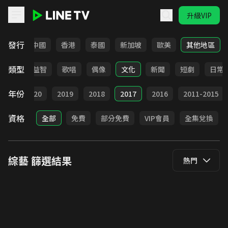
升級VIP
LINE TV - 綜藝
發行
韓國
中國
香港
泰國
新加坡
歐美
其他地區
類型
紀實
益智
歌唱
偶像
文化
新聞
短劇
日常
年份
021
2020
2019
2018
2017
2016
2011-2015
資格
全部
免費
部分免費
VIP會員
全集兌換
綜藝
篩選結果
熱門