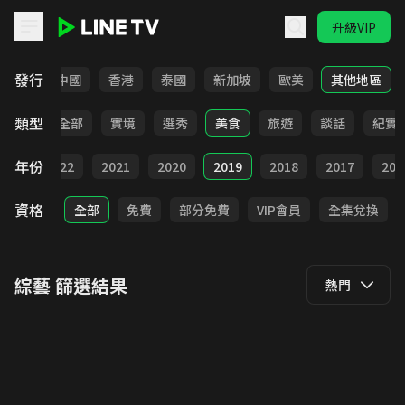
升級VIP
LINE TV - 綜藝
發行
韓國
中國
香港
泰國
新加坡
歐美
其他地區
類型
全部
實境
選秀
美食
旅遊
談話
紀實
年份
023
2022
2021
2020
2019
2018
2017
201
資格
全部
免費
部分免費
VIP會員
全集兌換
綜藝
篩選結果
熱門