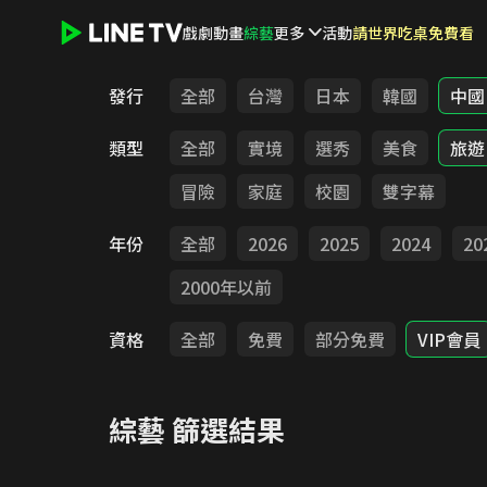
戲劇
動畫
綜藝
更多
活動
請世界吃桌免費看
LINE TV - 綜藝
發行
全部
台灣
日本
韓國
中國
類型
全部
實境
選秀
美食
旅遊
冒險
家庭
校園
雙字幕
年份
全部
2026
2025
2024
20
2000年以前
資格
全部
免費
部分免費
VIP會員
綜藝
篩選結果