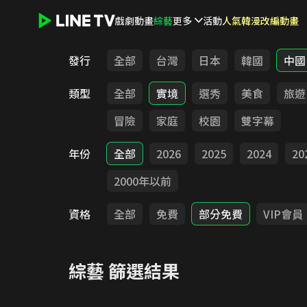
戲劇
動畫
綜藝
更多
活動
人氣韓漫改編動畫
LINE TV - 綜藝
發行
全部
台灣
日本
韓國
中國
類型
全部
實境
選秀
美食
旅遊
冒險
家庭
校園
雙字幕
年份
全部
2026
2025
2024
20
2000年以前
資格
全部
免費
部分免費
VIP會員
綜藝
篩選結果