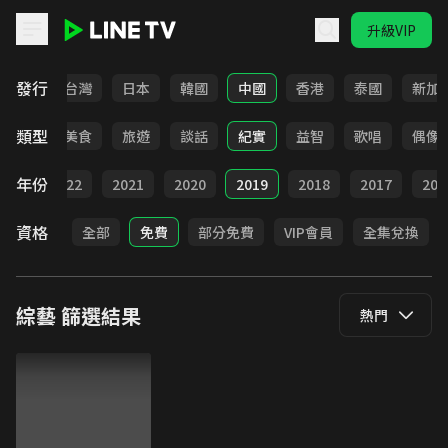
升級VIP
LINE TV - 綜藝
發行
全部
台灣
日本
韓國
中國
香港
泰國
新加
類型
選秀
美食
旅遊
談話
紀實
益智
歌唱
偶像
年份
023
2022
2021
2020
2019
2018
2017
201
資格
全部
免費
部分免費
VIP會員
全集兌換
綜藝
篩選結果
熱門