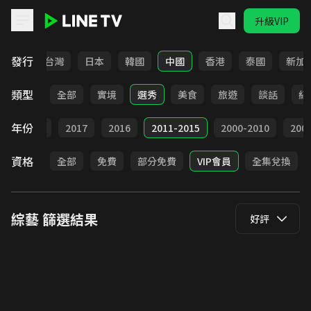
升級VIP
LINE TV - 綜藝
發行
全部
台灣
日本
韓國
中國
香港
泰國
新加
類型
全部
實境
選秀
美食
旅遊
談話
紀
年份
9
2018
2017
2016
2011-2015
2000-2010
20
資格
全部
免費
部分免費
VIP會員
全集兌換
綜藝
篩選結果
好評