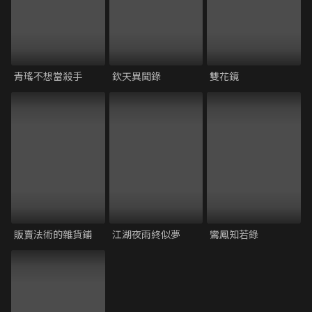
青瑤不想當殺手
欽天異聞錄
雙花鏡
販賣法術的雜貨鋪
江湖夜雨終似夢
鸞鳳知若錄