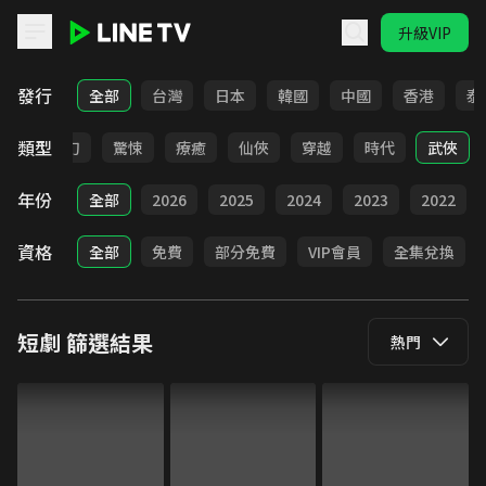
升級VIP
LINE TV - 短劇
發行
全部
台灣
日本
韓國
中國
香港
泰
類型
BL
奇幻
驚悚
療癒
仙俠
穿越
時代
武俠
年份
全部
2026
2025
2024
2023
2022
資格
全部
免費
部分免費
VIP會員
全集兌換
短劇
篩選結果
熱門