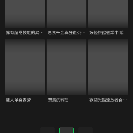
擁有超常技能的異世界流浪美食家 S2
惡食千金與狂血公爵～那個魔物我就美美地享用了！～
妖怪旅館營業中 貳
雙人單身露營
費馬的料理
歡迎光臨流放者食堂！