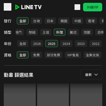
升級VIP
LINE TV - 動畫
發行
全部
台灣
日本
韓國
中國
香港
泰
類型
日常
格鬥
懸疑
王道
料理
勵志
怪獸
恐怖
年份
全部
2026
2025
2024
2023
2022
資格
全部
免費
部分免費
VIP會員
全集兌換
動畫
篩選結果
最新