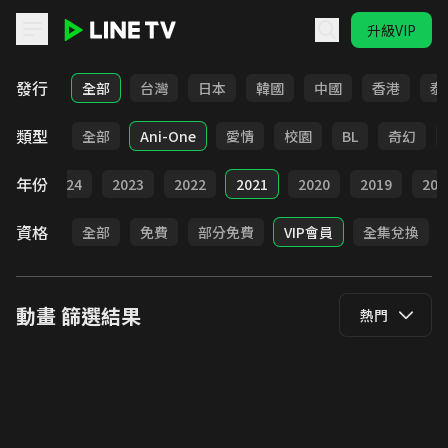
升級VIP
LINE TV - 動畫
發行
全部
台灣
日本
韓國
中國
香港
泰
類型
全部
Ani-One
愛情
校園
BL
奇幻
年份
025
2024
2023
2022
2021
2020
2019
201
資格
全部
免費
部分免費
VIP會員
全集兌換
動畫
篩選結果
熱門