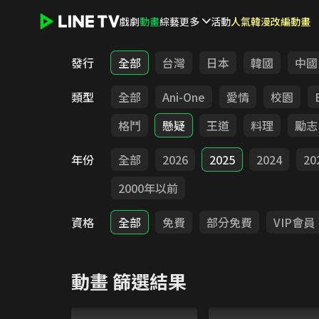
戲劇
動畫
綜藝
更多
活動
人氣韓漫改編動畫
LINE TV - 動畫
發行
全部
台灣
日本
韓國
中國
類型
全部
Ani-One
愛情
校園
格鬥
懸疑
王道
料理
勵志
年份
全部
2026
2025
2024
20
2000年以前
資格
全部
免費
部分免費
VIP會員
動畫
篩選結果