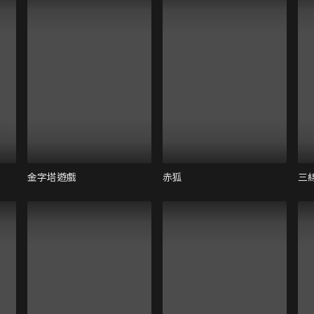
金字塔遊戲
赤狐
三