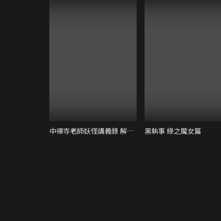
中禪寺老師妖怪講義錄 解謎就交給老師
黑執事 綠之魔女篇