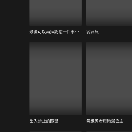
最後可以再拜託您一件事嗎？
娑婆氣
出入禁止的鼴鼠
氣絕勇者與暗殺公主