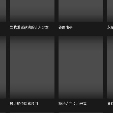
對我垂涎欲滴的非人少女
谷圍南亭
永
最近的偵探真沒用
詭秘之主：小丑篇
黃