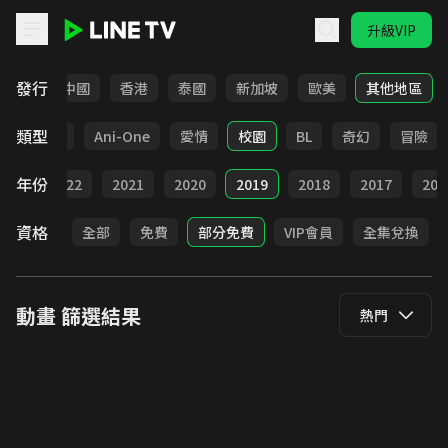
升級VIP
LINE TV - 動畫
發行
韓國
中國
香港
泰國
新加坡
歐美
其他地區
類型
全部
Ani-One
愛情
校園
BL
奇幻
冒險
年份
023
2022
2021
2020
2019
2018
2017
201
資格
全部
免費
部分免費
VIP會員
全集兌換
動畫
篩選結果
熱門