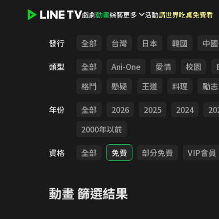
戲劇
動畫
綜藝
更多
活動
請世界吃桌免費看
LINE TV - 動畫
發行
全部
台灣
日本
韓國
中國
類型
全部
Ani-One
愛情
校園
格鬥
懸疑
王道
料理
勵志
年份
全部
2026
2025
2024
20
2000年以前
資格
全部
免費
部分免費
VIP會員
動畫
篩選結果