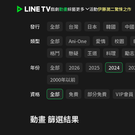
戲劇
動畫
綜藝
更多
活動
伊藤潤二驚悚之作
LINE TV - 動畫
發行
全部
台灣
日本
韓國
中國
類型
全部
Ani-One
愛情
校園
格鬥
懸疑
王道
料理
勵志
年份
全部
2026
2025
2024
20
2000年以前
資格
全部
免費
部分免費
VIP會員
動畫
篩選結果