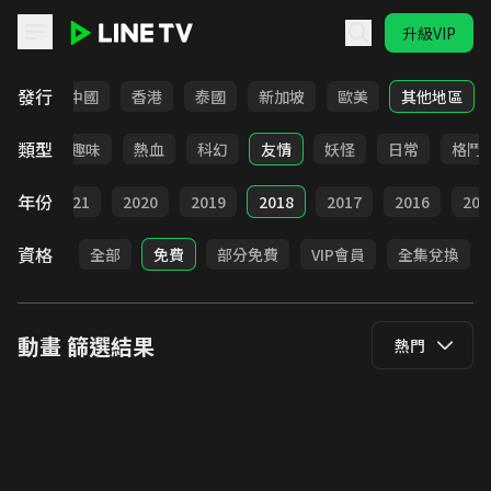
升級VIP
LINE TV - 動畫
發行
韓國
中國
香港
泰國
新加坡
歐美
其他地區
類型
家庭
趣味
熱血
科幻
友情
妖怪
日常
格鬥
年份
022
2021
2020
2019
2018
2017
2016
201
資格
全部
免費
部分免費
VIP會員
全集兌換
動畫
篩選結果
熱門