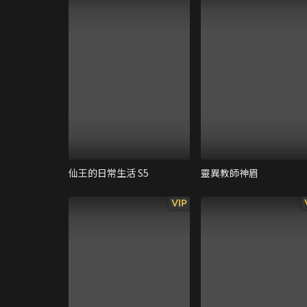
仙王的日常生活 S5
靈異教師神眉
VIP