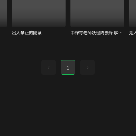
出入禁止的鼴鼠
中禪寺老師妖怪講義錄 解謎就交給老師
鬼
1