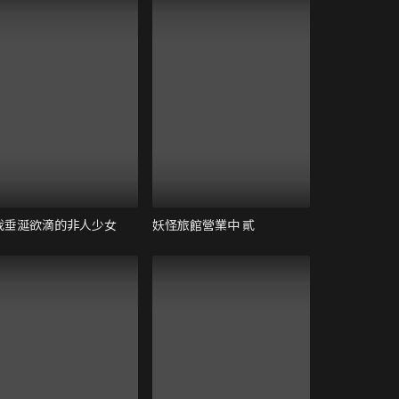
我垂涎欲滴的非人少女
妖怪旅館營業中 貳