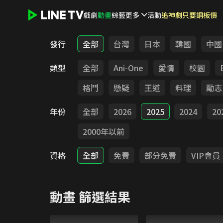
戲劇
動畫
綜藝
更多
活動
追神劇只要銅板價
LINE TV - 動畫
發行
全部
台灣
日本
韓國
中國
類型
全部
Ani-One
愛情
校園
格鬥
懸疑
王道
料理
勵志
年份
全部
2026
2025
2024
20
2000年以前
資格
全部
免費
部分免費
VIP會員
動畫
篩選結果