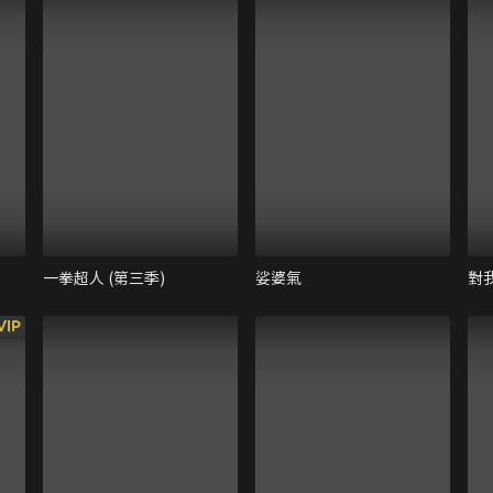
一拳超人 (第三季)
娑婆氣
對
VIP