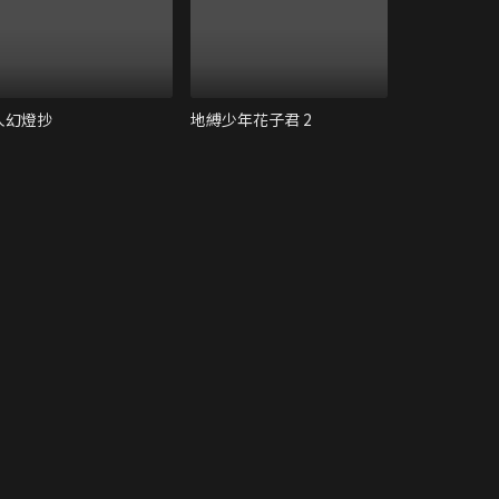
人幻燈抄
地縛少年花子君 2