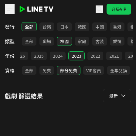
升級VIP
LINE TV - 戲劇
發行
全部
台灣
日本
韓國
中國
香港
泰
類型
全部
職場
校園
家庭
古裝
愛情
都
年份
全部
2026
2025
2024
2023
2022
2021
202
資格
全部
免費
部分免費
VIP會員
全集兌換
戲劇
篩選結果
最新