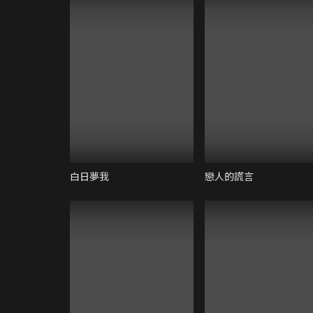
白日夢我
戀人的謊言