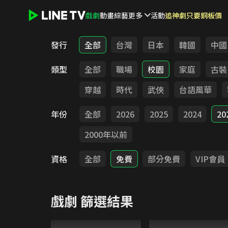
戲劇
動畫
綜藝
更多
活動
追神劇只要銅板價
LINE TV - 戲劇
發行
全部
台灣
日本
韓國
中國
類型
全部
職場
校園
家庭
古裝
穿越
時代
武俠
台語風華
年份
全部
2026
2025
2024
20
2000年以前
資格
全部
免費
部分免費
VIP會員
戲劇
篩選結果