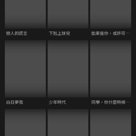
戀人的謊言
下剋上球兒
如果是你，或許可以相戀
白日夢我
少年時代
同學，你什麼時候從我家搬走