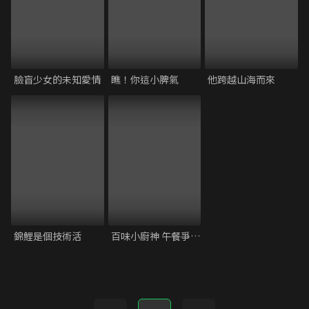
臉盲少女的未知愛情
瞧！你這小脾氣
他跨越山海而來
錦鯉是個技術活
百味小廚神 午餐爭霸戰