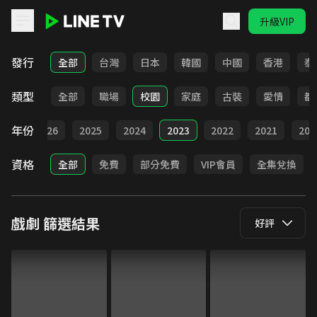
升級VIP
LINE TV - 戲劇
發行
全部
台灣
日本
韓國
中國
香港
泰
類型
全部
職場
校園
家庭
古裝
愛情
都
年份
全部
2026
2025
2024
2023
2022
2021
202
資格
全部
免費
部分免費
VIP會員
全集兌換
戲劇
篩選結果
好評