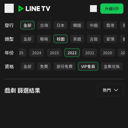
升級VIP
LINE TV - 戲劇
發行
全部
台灣
日本
韓國
中國
香港
泰
類型
全部
職場
校園
家庭
古裝
愛情
都
年份
026
2025
2024
2023
2022
2021
2020
201
資格
全部
免費
部分免費
VIP會員
全集兌換
戲劇
篩選結果
熱門