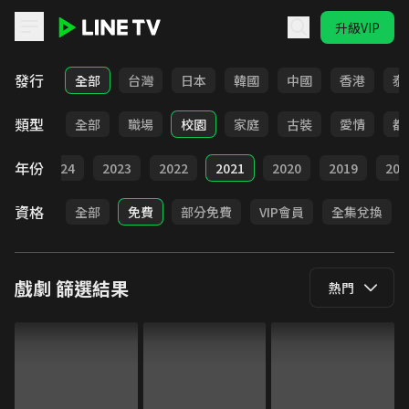
升級VIP
LINE TV - 戲劇
發行
全部
台灣
日本
韓國
中國
香港
泰
類型
全部
職場
校園
家庭
古裝
愛情
都
年份
025
2024
2023
2022
2021
2020
2019
201
資格
全部
免費
部分免費
VIP會員
全集兌換
戲劇
篩選結果
熱門