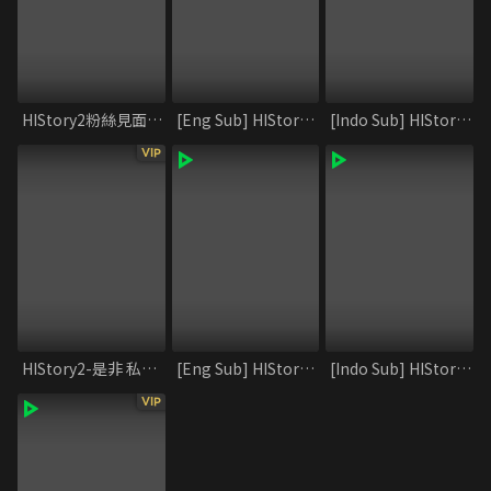
HIStory2粉絲見面會 台北站
[Eng Sub] HIStory2_Crossing the Line
[Indo Sub] HIStory2_Crossing the Line
VIP
HIStory2-是非 私藏花絮
[Eng Sub] HIStory2_Shi and Fei
[Indo Sub] HIStory2_Shi and Fei
VIP