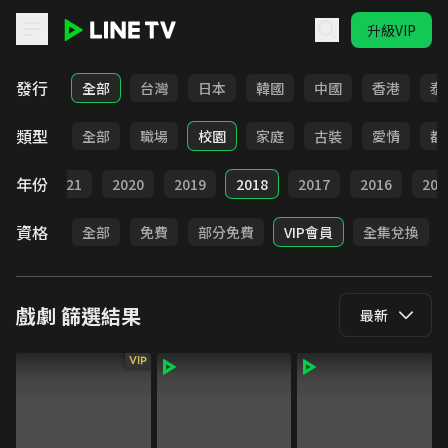
升級VIP
LINE TV - 戲劇
發行
全部
台灣
日本
韓國
中國
香港
泰
類型
全部
職場
校園
家庭
古裝
愛情
都
年份
022
2021
2020
2019
2018
2017
2016
201
資格
全部
免費
部分免費
VIP會員
全集兌換
戲劇
篩選結果
最新
VIP