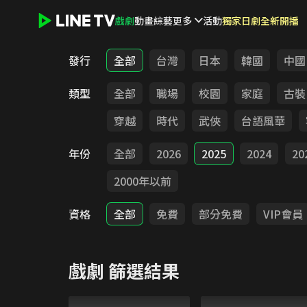
戲劇
動畫
綜藝
更多
活動
獨家日劇全新開播
LINE TV - 戲劇
發行
全部
台灣
日本
韓國
中國
類型
全部
職場
校園
家庭
古裝
穿越
時代
武俠
台語風華
年份
全部
2026
2025
2024
20
2000年以前
資格
全部
免費
部分免費
VIP會員
戲劇
篩選結果