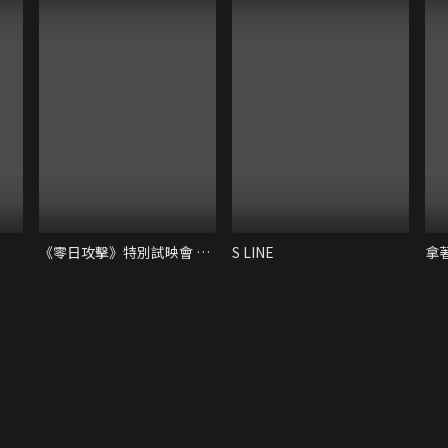
《零日攻擊》特別試映會 映後座談｜范琪斐、鄭心媚、謝怡芬、杜汶澤
S LINE
拿