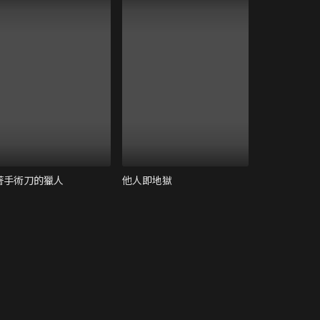
著手術刀的獵人
他人即地獄