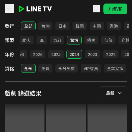
升級VIP
LINE TV - 戲劇
發行
全部
台灣
日本
韓國
中國
香港
泰
類型
喜劇
勵志
BL
奇幻
驚悚
療癒
仙俠
穿越
年份
全部
2026
2025
2024
2023
2022
202
資格
全部
免費
部分免費
VIP會員
全集兌換
戲劇
篩選結果
最新