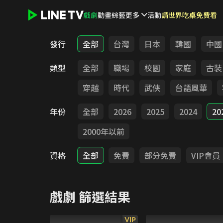
戲劇
動畫
綜藝
更多
活動
請世界吃桌免費看
LINE TV - 戲劇
發行
全部
台灣
日本
韓國
中國
類型
全部
職場
校園
家庭
古裝
穿越
時代
武俠
台語風華
年份
全部
2026
2025
2024
20
2000年以前
資格
全部
免費
部分免費
VIP會員
戲劇
篩選結果
VIP