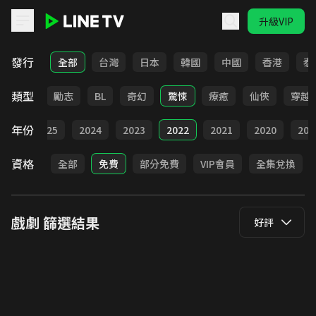
升級VIP
LINE TV - 戲劇
發行
全部
台灣
日本
韓國
中國
香港
泰
類型
喜劇
勵志
BL
奇幻
驚悚
療癒
仙俠
穿越
年份
026
2025
2024
2023
2022
2021
2020
201
資格
全部
免費
部分免費
VIP會員
全集兌換
戲劇
篩選結果
好評