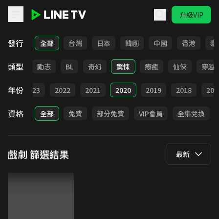
升級VIP
LINE TV - 戲劇
發行
全部
台灣
日本
韓國
中國
香港
泰
類型
喜劇
勵志
BL
奇幻
驚悚
療癒
仙俠
穿越
年份
024
2023
2022
2021
2020
2019
2018
201
資格
全部
免費
部分免費
VIP會員
全集兌換
戲劇
篩選結果
最新