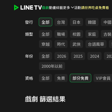
戲劇
動畫
綜藝
更多
活動
請世界吃桌免費看
LINE TV - 戲劇
發行
全部
台灣
日本
韓國
中國
類型
全部
職場
校園
家庭
古裝
穿越
時代
武俠
台語風華
年份
全部
2026
2025
2024
20
2000年以前
資格
全部
免費
部分免費
VIP會員
戲劇
篩選結果