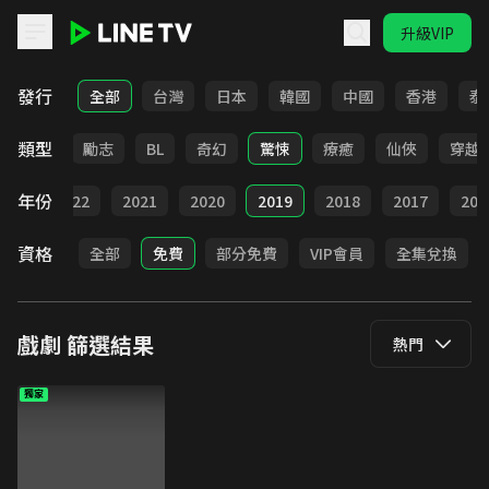
升級VIP
LINE TV - 戲劇
發行
全部
台灣
日本
韓國
中國
香港
泰
類型
喜劇
勵志
BL
奇幻
驚悚
療癒
仙俠
穿越
年份
023
2022
2021
2020
2019
2018
2017
201
資格
全部
免費
部分免費
VIP會員
全集兌換
戲劇
篩選結果
熱門
獨家