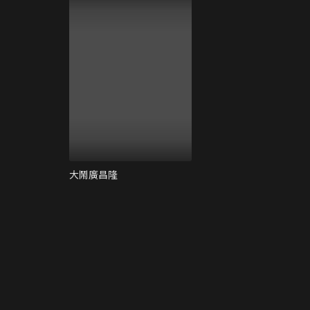
大鬧廣昌隆