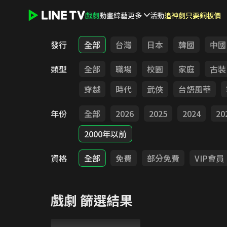
戲劇
動畫
綜藝
更多
活動
追神劇只要銅板價
LINE TV - 戲劇
發行
全部
台灣
日本
韓國
中國
類型
全部
職場
校園
家庭
古裝
穿越
時代
武俠
台語風華
年份
全部
2026
2025
2024
20
2000年以前
資格
全部
免費
部分免費
VIP會員
戲劇
篩選結果