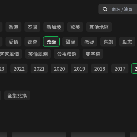
香港
泰國
新加坡
歐美
其他地區
愛情
都會
改編
甜寵
懸疑
喜劇
勵志
客家風情
英倫風潮
公視精選
雙字幕
23
2022
2021
2020
2019
2018
2017
全集兌換