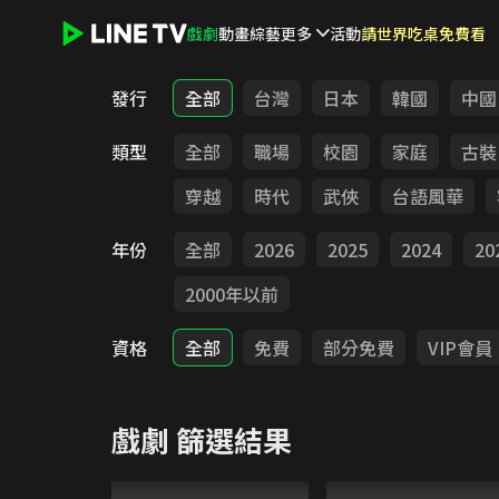
戲劇
動畫
綜藝
更多
活動
請世界吃桌免費看
LINE TV - 戲劇
發行
全部
台灣
日本
韓國
中國
類型
全部
職場
校園
家庭
古裝
穿越
時代
武俠
台語風華
年份
全部
2026
2025
2024
20
2000年以前
資格
全部
免費
部分免費
VIP會員
戲劇
篩選結果