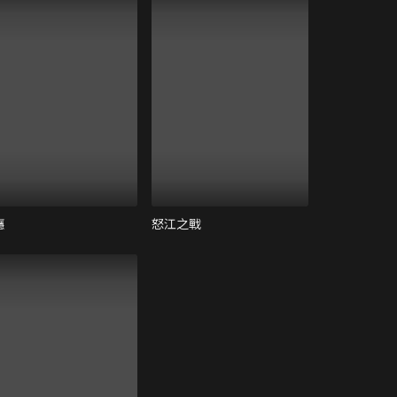
癮
怒江之戰