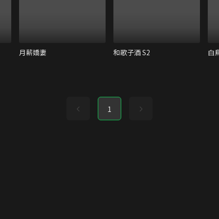
月薪嬌妻
和歌子酒 S2
白
1