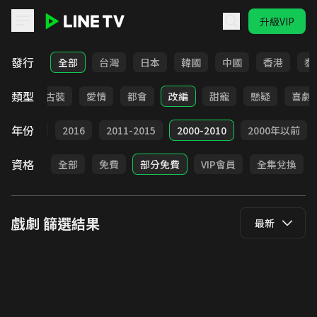
升級VIP
LINE TV - 戲劇
發行
全部
台灣
日本
韓國
中國
香港
泰
類型
家庭
古裝
愛情
都會
改編
甜寵
懸疑
喜劇
年份
2017
2016
2011-2015
2000-2010
2000年以前
資格
全部
免費
部分免費
VIP會員
全集兌換
戲劇
篩選結果
最新