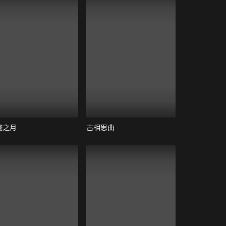
晝之月
古相思曲