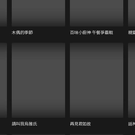
木偶的季節
百味小廚神 午餐爭霸戰
親
請叫我烏雅氏
再見君如故
話