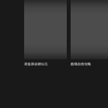
君是慕容卿似花
戲精自救攻略