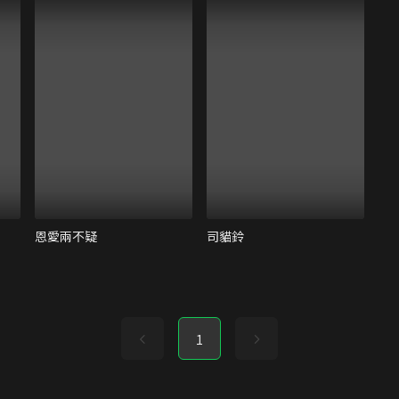
恩愛兩不疑
司貓鈴
1