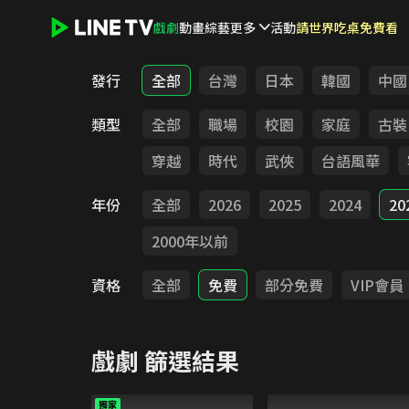
戲劇
動畫
綜藝
更多
活動
請世界吃桌免費看
LINE TV - 戲劇
發行
全部
台灣
日本
韓國
中國
類型
全部
職場
校園
家庭
古裝
穿越
時代
武俠
台語風華
年份
全部
2026
2025
2024
20
2000年以前
資格
全部
免費
部分免費
VIP會員
戲劇
篩選結果
獨家