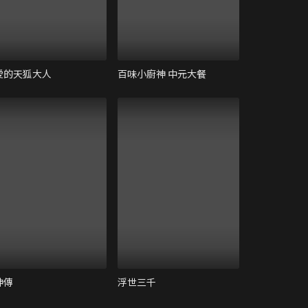
愛的天狐大人
百味小廚神 中元大餐
神傳
浮世三千