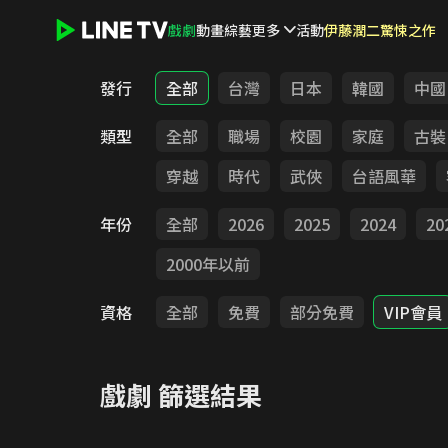
戲劇
動畫
綜藝
更多
活動
伊藤潤二驚悚之作
LINE TV - 戲劇
發行
全部
台灣
日本
韓國
中國
類型
全部
職場
校園
家庭
古裝
穿越
時代
武俠
台語風華
年份
全部
2026
2025
2024
20
2000年以前
資格
全部
免費
部分免費
VIP會員
戲劇
篩選結果