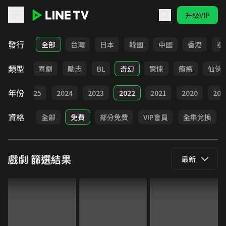
升級VIP
LINE TV - 戲劇
發行
全部
台灣
日本
韓國
中國
香港
泰
類型
懸疑
喜劇
勵志
BL
奇幻
驚悚
療癒
仙俠
年份
026
2025
2024
2023
2022
2021
2020
201
資格
全部
免費
部分免費
VIP會員
全集兌換
戲劇
篩選結果
最新