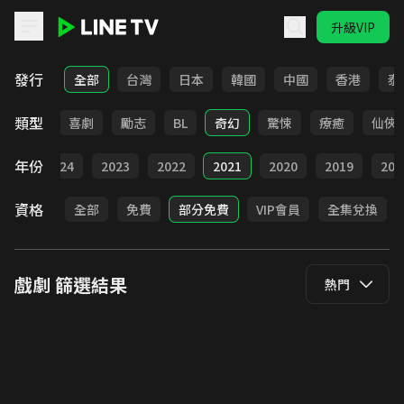
升級VIP
LINE TV - 戲劇
發行
全部
台灣
日本
韓國
中國
香港
泰
類型
懸疑
喜劇
勵志
BL
奇幻
驚悚
療癒
仙俠
年份
025
2024
2023
2022
2021
2020
2019
201
資格
全部
免費
部分免費
VIP會員
全集兌換
戲劇
篩選結果
熱門