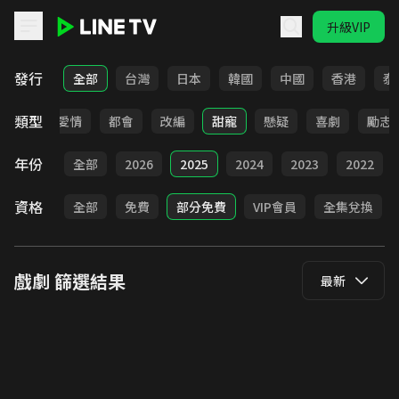
升級VIP
LINE TV - 戲劇
發行
全部
台灣
日本
韓國
中國
香港
泰
類型
古裝
愛情
都會
改編
甜寵
懸疑
喜劇
勵志
年份
全部
2026
2025
2024
2023
2022
資格
全部
免費
部分免費
VIP會員
全集兌換
戲劇
篩選結果
最新