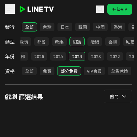
升級VIP
LINE TV - 戲劇
發行
全部
台灣
日本
韓國
中國
香港
泰
類型
古裝
愛情
都會
改編
甜寵
懸疑
喜劇
勵志
年份
全部
2026
2025
2024
2023
2022
202
資格
全部
免費
部分免費
VIP會員
全集兌換
戲劇
篩選結果
熱門