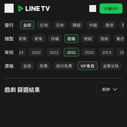
升級VIP
LINE TV - 戲劇
發行
全部
台灣
日本
韓國
中國
香港
泰
類型
古裝
愛情
都會
改編
甜寵
懸疑
喜劇
勵志
年份
025
2024
2023
2022
2021
2020
2019
201
資格
全部
免費
部分免費
VIP會員
全集兌換
戲劇
篩選結果
好評