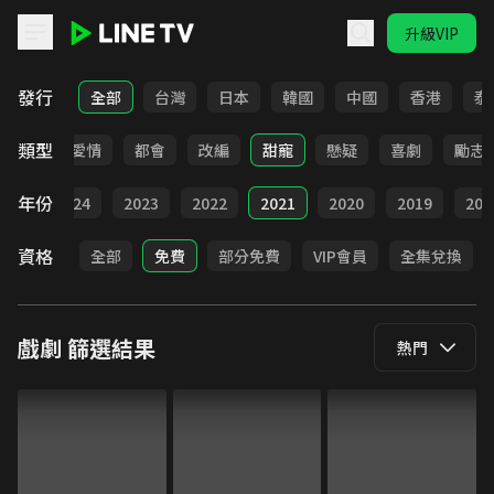
升級VIP
LINE TV - 戲劇
發行
全部
台灣
日本
韓國
中國
香港
泰
類型
古裝
愛情
都會
改編
甜寵
懸疑
喜劇
勵志
年份
025
2024
2023
2022
2021
2020
2019
201
資格
全部
免費
部分免費
VIP會員
全集兌換
戲劇
篩選結果
熱門