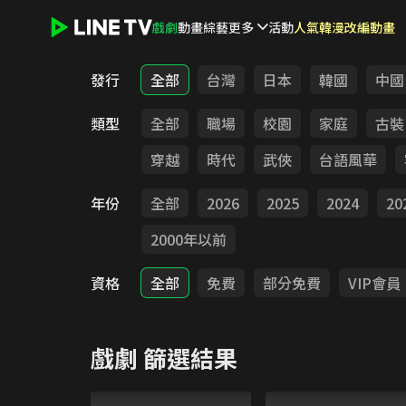
戲劇
動畫
綜藝
更多
活動
人氣韓漫改編動畫
LINE TV - 戲劇
發行
全部
台灣
日本
韓國
中國
類型
全部
職場
校園
家庭
古裝
穿越
時代
武俠
台語風華
年份
全部
2026
2025
2024
20
2000年以前
資格
全部
免費
部分免費
VIP會員
戲劇
篩選結果